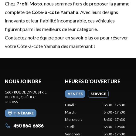
Chez
Profil Moto
, nous sommes fiers de proposer la gamme
complète de
Côte-à-côte Yamaha
. Avec leurs designs
innovants et leur fiabilité incomparable, ces véhicules
figurent parmi les meilleurs de leur catégorie.
Contactez notre équipe
pour en savoir plus ou pour réserver
votre Côte-à-côte Yamaha dès maintenant !
NOUS JOINDRE
HEURES D'OUVERTURE
1607 RUE DE L'INDUSTRIE
VENTES
SERVICE
BELOEIL
, QUÉBEC
J3G 0S5
Lundi
:
8h30 - 17h30
Mardi
:
8h30 - 17h30
ITINÉRAIRE
Mercredi
:
8h30 - 17h30
450 864-6686
Jeudi
:
8h30 - 19h00
Vendredi
:
8h30 - 17h30