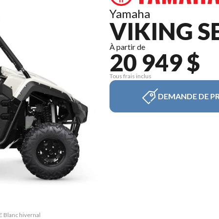
Yamaha
VIKING S
À partir de
20 949 $
Tous frais inclus
DEMANDE DE PR
E Blanc hivernal