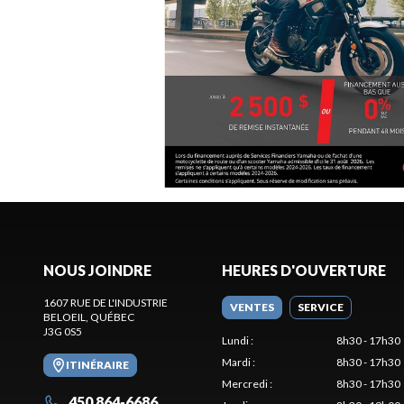
NOUS JOINDRE
HEURES D'OUVERTURE
1607 RUE DE L'INDUSTRIE
VENTES
SERVICE
BELOEIL
, QUÉBEC
J3G 0S5
Lundi
:
8h30 - 17h30
Mardi
:
8h30 - 17h30
ITINÉRAIRE
Mercredi
:
8h30 - 17h30
450 864-6686