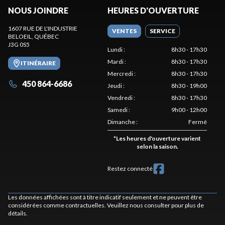
NOUS JOINDRE
HEURES D'OUVERTURE
1607 RUE DE L'INDUSTRIE
VENTES
SERVICE
BELOEIL
, QUÉBEC
J3G 0S5
Lundi
:
8h30 - 17h30
Mardi
:
8h30 - 17h30
ITINÉRAIRE
Mercredi
:
8h30 - 17h30
450 864-6686
Jeudi
:
8h30 - 19h00
Vendredi
:
8h30 - 17h30
Samedi
:
9h00 - 12h00
Dimanche
:
Fermé
*
Les heures d'ouverture varient
selon la saison.
Restez connecté
Les données affichées sont à titre indicatif seulement et ne peuvent être
considérées comme contractuelles. Veuillez nous consulter pour plus de
détails.