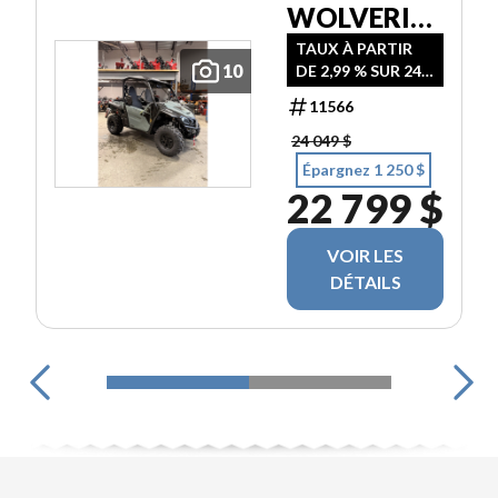
WOLVERINE
X2
TAUX À PARTIR
10
DE 2,99 % SUR 24
MOIS
11566
24 049 $
Épargnez 1 250 $
22 799 $
VOIR LES
DÉTAILS