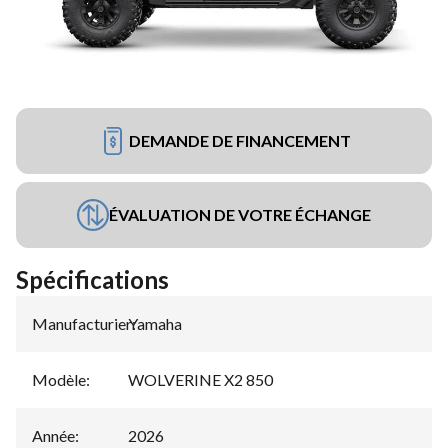
DEMANDE DE FINANCEMENT
ÉVALUATION DE VOTRE ÉCHANGE
Spécifications
Manufacturier
Yamaha
:
Modèle
:
WOLVERINE X2 850
Année
:
2026