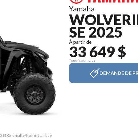
Yamaha
WOLVERI
SE 2025
À partir de
33 649 $
Tous frais inclus
DEMANDE DE PR
 SE Gris matte/Noir métallique