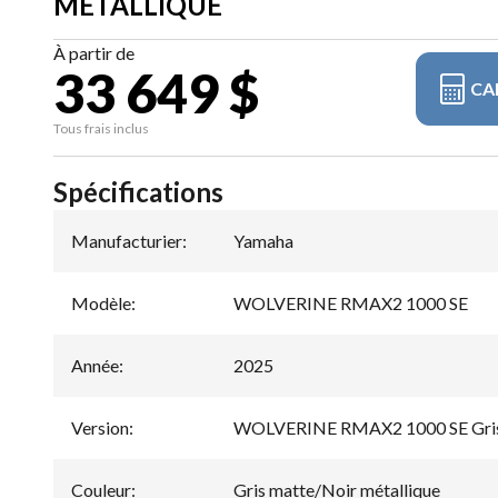
MÉTALLIQUE
À partir de
33 649 $
CA
Tous frais inclus
Spécifications
Manufacturier
:
Yamaha
Modèle
:
WOLVERINE RMAX2 1000 SE
Année
:
2025
Version
:
WOLVERINE RMAX2 1000 SE Gris 
Couleur
:
Gris matte/Noir métallique