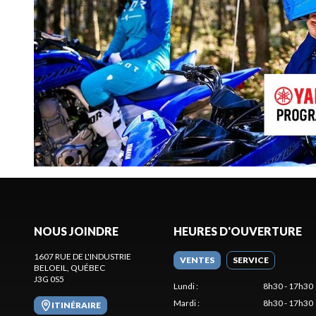
NOUS JOINDRE
HEURES D'OUVERTURE
1607 RUE DE L'INDUSTRIE
VENTES
SERVICE
BELOEIL
, QUÉBEC
J3G 0S5
Lundi
:
8h30 - 17h30
Mardi
:
8h30 - 17h30
ITINÉRAIRE