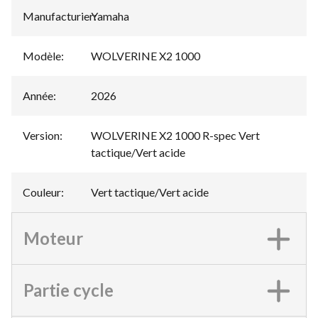
Manufacturier
Yamaha
:
Modèle
:
WOLVERINE X2 1000
Année
:
2026
Version
:
WOLVERINE X2 1000 R-spec Vert
tactique/Vert acide
Couleur
:
Vert tactique/Vert acide
Moteur
Partie cycle