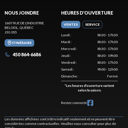
NOUS JOINDRE
HEURES D'OUVERTURE
1607 RUE DE L'INDUSTRIE
VENTES
SERVICE
BELOEIL
, QUÉBEC
J3G 0S5
Lundi
:
8h30 - 17h30
Mardi
:
8h30 - 17h30
ITINÉRAIRE
Mercredi
:
8h30 - 17h30
450 864-6686
Jeudi
:
8h30 - 19h00
Vendredi
:
8h30 - 17h30
Samedi
:
9h00 - 12h00
Dimanche
:
Fermé
*
Les heures d'ouverture varient
selon la saison.
Restez connecté
Les données affichées sont à titre indicatif seulement et ne peuvent être
considérées comme contractuelles. Veuillez nous consulter pour plus de