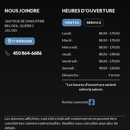
NOUS JOINDRE
HEURES D'OUVERTURE
1607 RUE DE L'INDUSTRIE
VENTES
SERVICE
BELOEIL
, QUÉBEC
J3G 0S5
Lundi
:
8h30 - 17h30
Mardi
:
8h30 - 17h30
ITINÉRAIRE
Mercredi
:
8h30 - 17h30
450 864-6686
Jeudi
:
8h30 - 19h00
Vendredi
:
8h30 - 17h30
Samedi
:
9h00 - 12h00
Dimanche
:
Fermé
*
Les heures d'ouverture varient
selon la saison.
Restez connecté
Les données affichées sont à titre indicatif seulement et ne peuvent être
considérées comme contractuelles. Veuillez nous consulter pour plus de
détails.