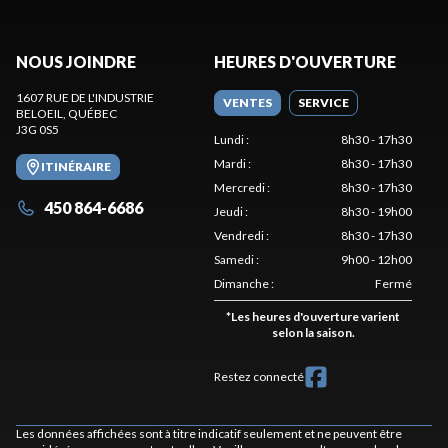
NOUS JOINDRE
HEURES D'OUVERTURE
1607 RUE DE L'INDUSTRIE
VENTES
SERVICE
BELOEIL
, QUÉBEC
J3G 0S5
Lundi
:
8h30 - 17h30
Mardi
:
8h30 - 17h30
ITINÉRAIRE
Mercredi
:
8h30 - 17h30
450 864-6686
Jeudi
:
8h30 - 19h00
Vendredi
:
8h30 - 17h30
Samedi
:
9h00 - 12h00
Dimanche
:
Fermé
*
Les heures d'ouverture varient
selon la saison.
Restez connecté
Les données affichées sont à titre indicatif seulement et ne peuvent être