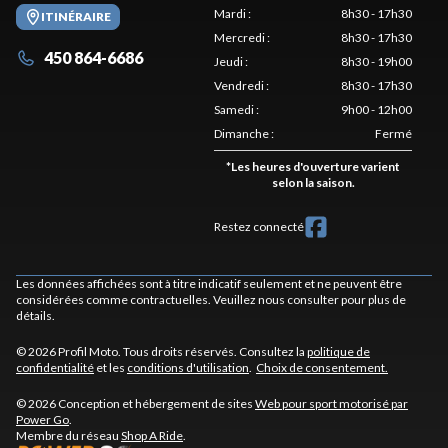
Mardi
:
8h30 - 17h30
ITINÉRAIRE
Mercredi
:
8h30 - 17h30
450 864-6686
Jeudi
:
8h30 - 19h00
Vendredi
:
8h30 - 17h30
Samedi
:
9h00 - 12h00
Dimanche
:
Fermé
*
Les heures d'ouverture varient
selon la saison.
Restez connecté
Les données affichées sont à titre indicatif seulement et ne peuvent être
considérées comme contractuelles. Veuillez nous consulter pour plus de
détails.
© 2026 Profil Moto. Tous droits réservés. Consultez la
politique de
confidentialité
et les
conditions d'utilisation
.
Choix de consentement.
© 2026 Conception et hébergement de sites
Web pour sport motorisé par
Power Go
.
Membre du réseau
Shop A Ride
.