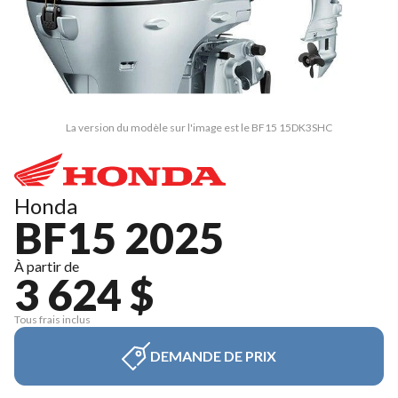
La version du modèle sur l'image est le BF15 15DK3SHC
Honda
BF15 2025
À partir de
3 624 $
Tous frais inclus
DEMANDE DE PRIX