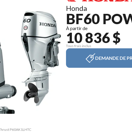
Honda
BF60 PO
À partir de
10 836 $
Tous frais inclus
DEMANDE DE PR
r Thrust P60AK1LHTC