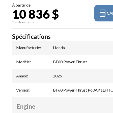
À partir de
10 836 $
CA
Tous frais inclus
Spécifications
Manufacturier
:
Honda
Modèle
:
BF60 Power Thrust
Année
:
2025
Version
:
BF60 Power Thrust P60AK1LHT
Engine