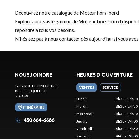
Découvrez notre catalogue de Moteur hors-bord
Explorez une vaste gamme de
Moteur hors-bord
disponi
répondre à tous vos besoins.
N'hésitez pas à
nous contacter
dès aujourd'hui si vous avez
NOUS JOINDRE
HEURES D'OUVERTURE
1607 RUE DE L'INDUSTRIE
VENTES
SERVICE
BELOEIL
, QUÉBEC
J3G 0S5
Lundi
:
8h30 - 17h30
Mardi
:
8h30 - 17h30
ITINÉRAIRE
Mercredi
:
8h30 - 17h30
450 864-6686
Jeudi
:
8h30 - 19h00
Vendredi
:
8h30 - 17h30
Samedi
:
9h00 - 12h00