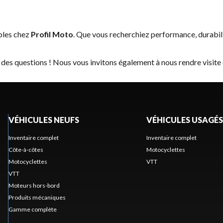
bles chez
Profil Moto
. Que vous recherchiez performance, durabi
 des questions ! Nous vous invitons également à nous rendre visite
VÉHICULES NEUFS
VÉHICULES USAGÉS
Inventaire complet
Inventaire complet
Côte-à-côtes
Motocyclettes
Motocyclettes
VTT
VTT
Moteurs hors-bord
Produits mécaniques
Gamme complète