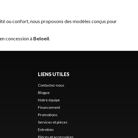
lité ou confort, nous proposons des modèles conçus pour
 en concession à
Beloeil
.
LIENS UTILES
Contactez-nous
Blogue
Notre équipe
Financement
Promotions
Services et pièces
Entretien
Pièces et accessoires