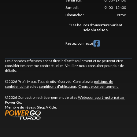
Vendredi
:
8h30 - 17h30
Samedi
:
9h00 - 12h00
Dimanche
:
Fermé
*
Les heures d'ouverture varient
selon la saison.
Restez connecté
Les données affichées sont à titre indicatif seulement et ne peuvent être
considérées comme contractuelles. Veuillez nous consulter pour plus de
détails.
© 2026 Profil Moto. Tous droits réservés. Consultez la
politique de
confidentialité
et les
conditions d'utilisation
.
Choix de consentement.
© 2026 Conception et hébergement de sites
Web pour sport motorisé par
Power Go
.
Membre du réseau
Shop A Ride
.