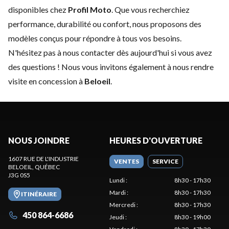
disponibles chez
Profil Moto
. Que vous recherchiez
performance, durabilité ou confort, nous proposons des
modèles conçus pour répondre à tous vos besoins.
N'hésitez pas à
nous contacter
dès aujourd'hui si vous avez
des questions ! Nous vous invitons également à nous rendre
visite en concession à
Beloeil
.
NOUS JOINDRE
HEURES D'OUVERTURE
1607 RUE DE L'INDUSTRIE
VENTES
SERVICE
BELOEIL
, QUÉBEC
J3G 0S5
Lundi
:
8h30 - 17h30
Mardi
:
8h30 - 17h30
ITINÉRAIRE
Mercredi
:
8h30 - 17h30
450 864-6686
Jeudi
:
8h30 - 19h00