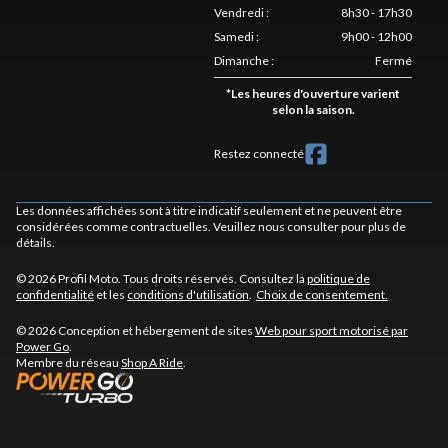
Vendredi
:
8h30 - 17h30
Samedi
:
9h00 - 12h00
Dimanche
:
Fermé
*
Les heures d'ouverture varient
selon la saison.
Restez connecté
Les données affichées sont à titre indicatif seulement et ne peuvent être
considérées comme contractuelles. Veuillez nous consulter pour plus de
détails.
© 2026 Profil Moto. Tous droits réservés. Consultez la
politique de
confidentialité
et les
conditions d'utilisation
.
Choix de consentement.
© 2026 Conception et hébergement de sites
Web pour sport motorisé par
Power Go
.
Membre du réseau
Shop A Ride
.