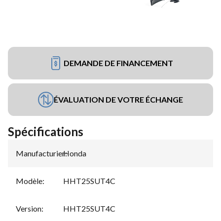
DEMANDE DE FINANCEMENT
ÉVALUATION DE VOTRE ÉCHANGE
Spécifications
Manufacturier
Honda
:
Modèle
:
HHT25SUT4C
Version
:
HHT25SUT4C