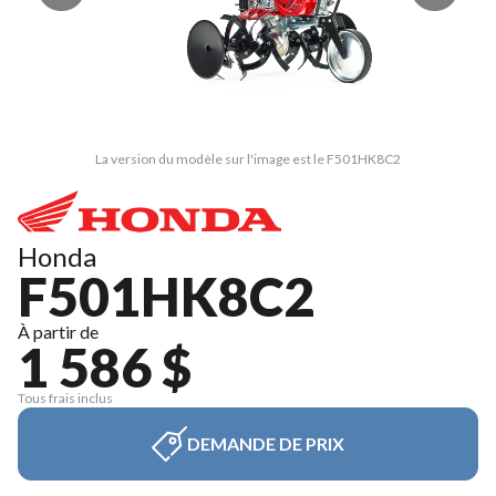
La version du modèle sur l'image est le F501HK8C2
Honda
F501HK8C2
À partir de
1 586 $
Tous frais inclus
DEMANDE DE PRIX