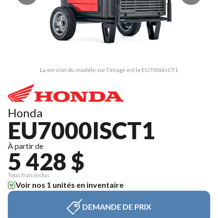
La version du modèle sur l'image est le EU7000isCT1
Honda
EU7000ISCT1
À partir de
5 428 $
Tous frais inclus
Voir nos 1 unités en inventaire
DEMANDE DE PRIX