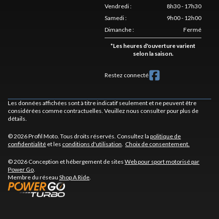
Vendredi
:
8h30 - 17h30
Samedi
:
9h00 - 12h00
Dimanche
:
Fermé
*
Les heures d'ouverture varient
selon la saison.
Restez connecté
Les données affichées sont à titre indicatif seulement et ne peuvent être
considérées comme contractuelles. Veuillez nous consulter pour plus de
détails.
© 2026 Profil Moto. Tous droits réservés. Consultez la
politique de
confidentialité
et les
conditions d'utilisation
.
Choix de consentement.
© 2026 Conception et hébergement de sites
Web pour sport motorisé par
Power Go
.
Membre du réseau
Shop A Ride
.