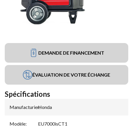
DEMANDE DE FINANCEMENT
ÉVALUATION DE VOTRE ÉCHANGE
Spécifications
Manufacturier
Honda
:
Modèle
:
EU7000isCT1