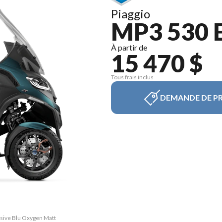
Piaggio
MP3 530 
À partir de
15 470 $
Tous frais inclus
DEMANDE DE PR
usive Blu Oxygen Matt