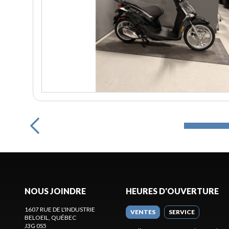
NOUS JOINDRE
HEURES D'OUVERTURE
1607 RUE DE L'INDUSTRIE
VENTES
SERVICE
BELOEIL
, QUÉBEC
J3G 0S5