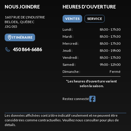
NOUS JOINDRE
HEURES D'OUVERTURE
1607 RUE DE L'INDUSTRIE
VENTES
SERVICE
BELOEIL
, QUÉBEC
J3G 0S5
Lundi
:
8h30 - 17h30
Mardi
:
8h30 - 17h30
ITINÉRAIRE
Mercredi
:
8h30 - 17h30
450 864-6686
Jeudi
:
8h30 - 19h00
Vendredi
:
8h30 - 17h30
Samedi
:
9h00 - 12h00
Dimanche
:
Fermé
*
Les heures d'ouverture varient
selon la saison.
Restez connecté
Les données affichées sont à titre indicatif seulement et ne peuvent être
considérées comme contractuelles. Veuillez nous consulter pour plus de
détails.