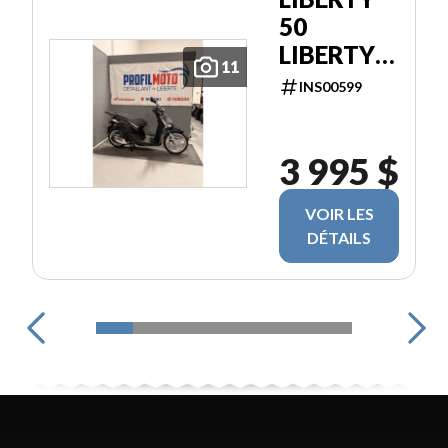
50
LIBERTY
11
50
INS00599
3 995 $
VOIR LES
DÉTAILS