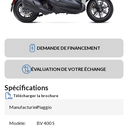
DEMANDE DE FINANCEMENT
ÉVALUATION DE VOTRE ÉCHANGE
Spécifications
Télécharger la brochure
Manufacturier
Piaggio
:
Modèle
:
BV 400 S