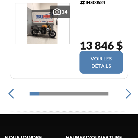
INS00584
14
13 846 $
VOIR LES
DÉTAILS
NOUS JOINDRE
HEURES D'OUVERTURE