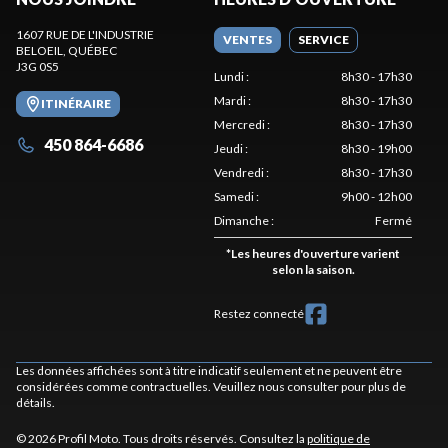
1607 RUE DE L'INDUSTRIE
VENTES
SERVICE
BELOEIL
, QUÉBEC
J3G 0S5
Lundi
:
8h30 - 17h30
Mardi
:
8h30 - 17h30
ITINÉRAIRE
Mercredi
:
8h30 - 17h30
450 864-6686
Jeudi
:
8h30 - 19h00
Vendredi
:
8h30 - 17h30
Samedi
:
9h00 - 12h00
Dimanche
:
Fermé
*
Les heures d'ouverture varient
selon la saison.
Restez connecté
Les données affichées sont à titre indicatif seulement et ne peuvent être
considérées comme contractuelles. Veuillez nous consulter pour plus de
détails.
© 2026 Profil Moto. Tous droits réservés. Consultez la
politique de