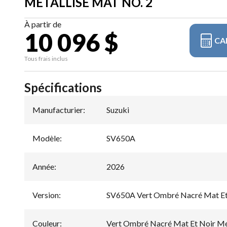
MÉTALLISÉ MAT NO. 2
À partir de
10 096 $
CA
Tous frais inclus
Spécifications
Manufacturier
:
Suzuki
Modèle
:
SV650A
Année
:
2026
Version
:
SV650A Vert Ombré Nacré Mat Et 
Couleur
:
Vert Ombré Nacré Mat Et Noir Mét