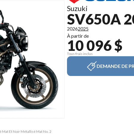
Suzuki
SV650A 2
2026
2025
À partir de
10 096 $
Tous frais inclus
DEMANDE DE PR
 Mat Et Noir Métallisé Mat No. 2