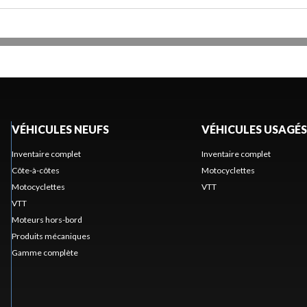
VÉHICULES NEUFS
VÉHICULES USAGÉS
Inventaire complet
Inventaire complet
Côte-à-côtes
Motocyclettes
Motocyclettes
VTT
VTT
Moteurs hors-bord
Produits mécaniques
Gamme complète