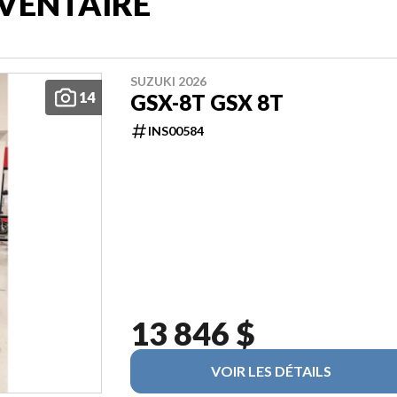
VENTAIRE
SUZUKI 2026
14
GSX-8T GSX 8T
INS00584
13 846 $
VOIR LES DÉTAILS