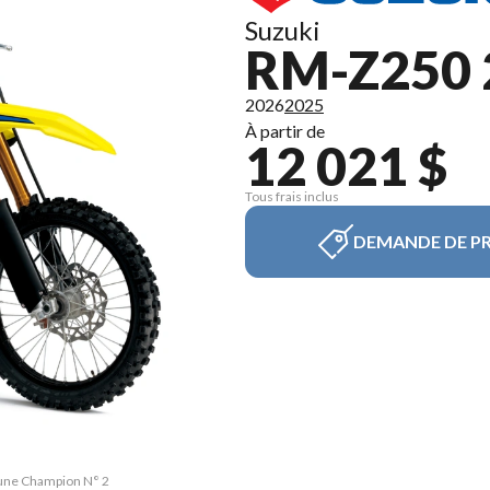
Suzuki
RM-Z250 
2026
2025
À partir de
12 021 $
Tous frais inclus
DEMANDE DE PR
aune Champion N° 2