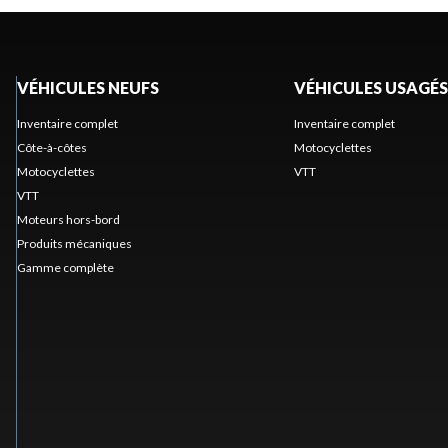
VÉHICULES NEUFS
VÉHICULES USAGÉS
Inventaire complet
Inventaire complet
Côte-à-côtes
Motocyclettes
Motocyclettes
VTT
VTT
Moteurs hors-bord
Produits mécaniques
Gamme complète