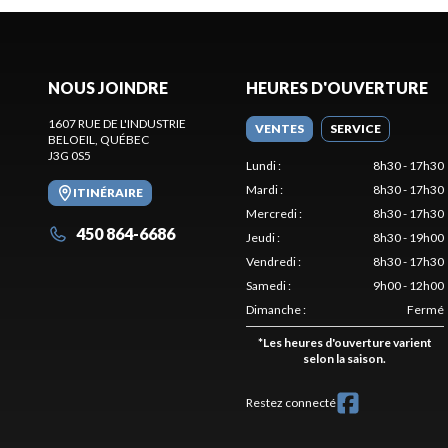
NOUS JOINDRE
HEURES D'OUVERTURE
1607 RUE DE L'INDUSTRIE
VENTES
SERVICE
BELOEIL
, QUÉBEC
J3G 0S5
Lundi
:
8h30 - 17h30
Mardi
:
8h30 - 17h30
ITINÉRAIRE
Mercredi
:
8h30 - 17h30
450 864-6686
Jeudi
:
8h30 - 19h00
Vendredi
:
8h30 - 17h30
Samedi
:
9h00 - 12h00
Dimanche
:
Fermé
*
Les heures d'ouverture varient
selon la saison.
Restez connecté