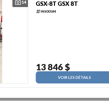
14
GSX-8T GSX 8T
INS00584
13 846 $
VOIR LES DÉTAILS