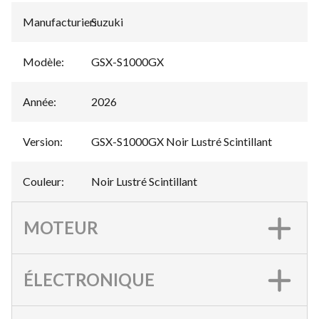
Manufacturier
Suzuki
:
Modèle
:
GSX-S1000GX
Année
:
2026
Version
:
GSX-S1000GX Noir Lustré Scintillant
Couleur
:
Noir Lustré Scintillant
MOTEUR
ÉLECTRONIQUE