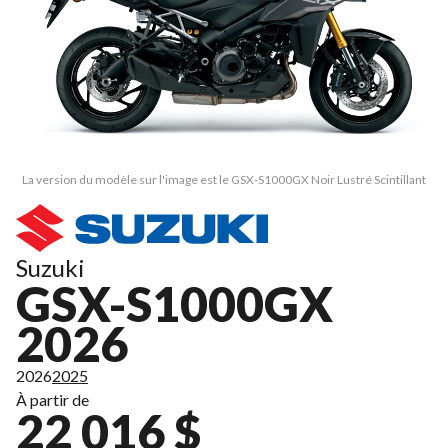
La version du modèle sur l'image est le GSX-S1000GX Noir Lustré Scintillant
Suzuki
GSX-S1000GX
2026
2026
2025
À partir de
22 016 $