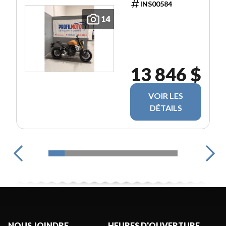
INS00584
14
13 846 $
VOIR LES
DÉTAILS
NOUS JOINDRE
HEURES D'OUVERTURE