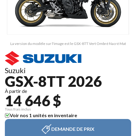
La version du modèle sur l'image est le GSX-8TT Vert Ombré Nacré Mat
Suzuki
GSX-8TT 2026
À partir de
14 646 $
Tous frais inclus
Voir nos 1 unités en inventaire
DEMANDE DE PRIX