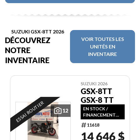
SUZUKI GSX-8TT 2026
DÉCOUVREZ
VOIR TOUTES LES
UNITÉS EN
NOTRE
INVENTAIRE
INVENTAIRE
SUZUKI 2026
GSX-8TT
GSX-8 TT
ESSAI ROUTIER
EN STOCK /
12
FINANCEMENT
DISPONIBLE
11618
14 646 $