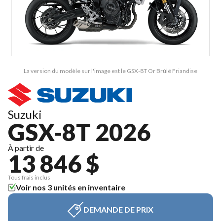
La version du modèle sur l'image est le GSX-8T Or Brûlé Friandise
Suzuki
GSX-8T 2026
À partir de
13 846 $
Tous frais inclus
Voir nos 3 unités en inventaire
DEMANDE DE PRIX