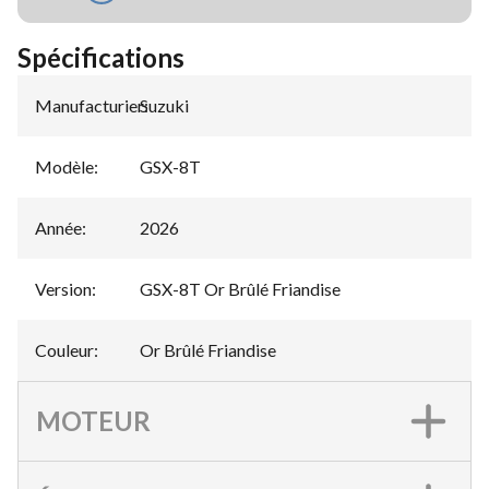
Spécifications
Manufacturier
Suzuki
:
Modèle
:
GSX-8T
Année
:
2026
Version
:
GSX-8T Or Brûlé Friandise
Couleur
:
Or Brûlé Friandise
MOTEUR