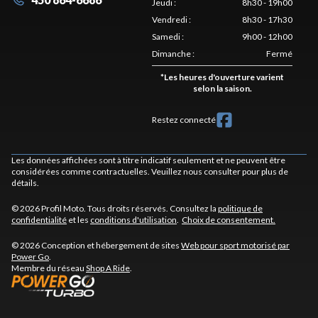
Jeudi
:
8h30 - 19h00
Vendredi
:
8h30 - 17h30
Samedi
:
9h00 - 12h00
Dimanche
:
Fermé
*
Les heures d'ouverture varient
selon la saison.
Restez connecté
Les données affichées sont à titre indicatif seulement et ne peuvent être
considérées comme contractuelles. Veuillez nous consulter pour plus de
détails.
© 2026 Profil Moto. Tous droits réservés. Consultez la
politique de
confidentialité
et les
conditions d'utilisation
.
Choix de consentement.
© 2026 Conception et hébergement de sites
Web pour sport motorisé par
Power Go
.
Membre du réseau
Shop A Ride
.