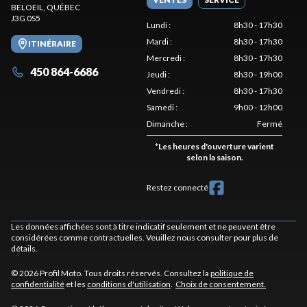
BELOEIL
, QUÉBEC
J3G 0S5
Lundi
:
8h30 - 17h30
Mardi
:
8h30 - 17h30
ITINÉRAIRE
Mercredi
:
8h30 - 17h30
450 864-6686
Jeudi
:
8h30 - 19h00
Vendredi
:
8h30 - 17h30
Samedi
:
9h00 - 12h00
Dimanche
:
Fermé
*
Les heures d'ouverture varient
selon la saison.
Restez connecté
Les données affichées sont à titre indicatif seulement et ne peuvent être
considérées comme contractuelles. Veuillez nous consulter pour plus de
détails.
© 2026 Profil Moto. Tous droits réservés. Consultez la
politique de
confidentialité
et les
conditions d'utilisation
.
Choix de consentement.