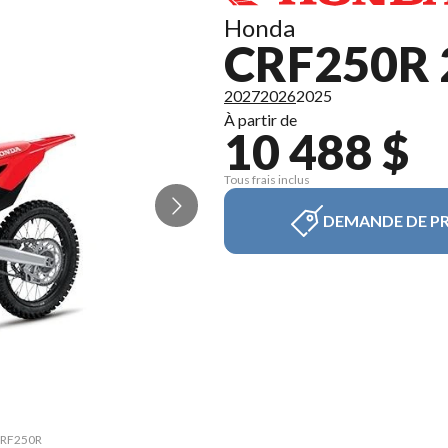
Honda
CRF250R 
2027
2026
2025
À partir de
10 488 $
Tous frais inclus
DEMANDE DE PR
 CRF250R
La vers