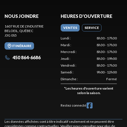
NOUS JOINDRE
HEURES D'OUVERTURE
1607 RUE DE L'INDUSTRIE
VENTES
SERVICE
BELOEIL
, QUÉBEC
J3G 0S5
Lundi
:
8h30 - 17h30
Mardi
:
8h30 - 17h30
ITINÉRAIRE
Mercredi
:
8h30 - 17h30
450 864-6686
Jeudi
:
8h30 - 19h00
Vendredi
:
8h30 - 17h30
Samedi
:
9h00 - 12h00
Dimanche
:
Fermé
*
Les heures d'ouverture varient
selon la saison.
Restez connecté
Les données affichées sont à titre indicatif seulement et ne peuvent être
considérées comme contractuelles. Veuillez nous consulter pour plus de