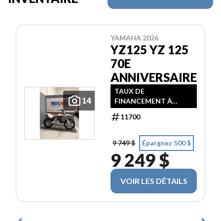
YAMAHA 2026
YZ125 YZ 125
70E
ANNIVERSAIRE
TAUX DE
14
FINANCEMENT À
PARTIR DE 3,99% / 24
11700
MOIS
9 749 $
Épargnez 500 $
9 249 $
VOIR LES DÉTAILS