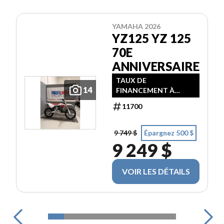
YAMAHA 2026
YZ125 YZ 125
70E
ANNIVERSAIRE
TAUX DE
14
FINANCEMENT À
PARTIR DE 3,99% / 24
11700
MOIS
9 749 $
Épargnez 500 $
9 249 $
VOIR LES DÉTAILS