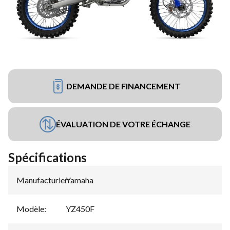
DEMANDE DE FINANCEMENT
ÉVALUATION DE VOTRE ÉCHANGE
Spécifications
Manufacturier
Yamaha
:
Modèle
:
YZ450F