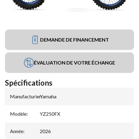
DEMANDE DE FINANCEMENT
ÉVALUATION DE VOTRE ÉCHANGE
Spécifications
Manufacturier
Yamaha
:
Modèle
:
YZ250FX
Année
:
2026