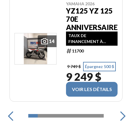
YAMAHA 2026
YZ125 YZ 125
70E
ANNIVERSAIRE
TAUX DE
14
FINANCEMENT À
PARTIR DE 3,99% / 24
11700
MOIS
9 749 $
Épargnez 500 $
9 249 $
VOIR LES DÉTAILS