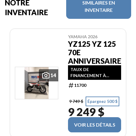
NOTRE
SIMILAIRES EN
INVENTAIRE
INVENTAIRE
YAMAHA 2026
YZ125 YZ 125
70E
ANNIVERSAIRE
TAUX DE
14
FINANCEMENT À
PARTIR DE 3,99% / 24
11700
MOIS
9 749 $
Épargnez 500 $
9 249 $
VOIR LES DÉTAILS