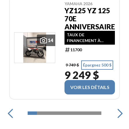
YAMAHA 2026
YZ125 YZ 125
70E
ANNIVERSAIRE
TAUX DE
14
FINANCEMENT À
PARTIR DE 3,99% / 24
11700
MOIS
9 749 $
Épargnez 500 $
9 249 $
VOIR LES DÉTAILS