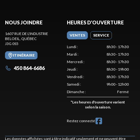
NOUS JOINDRE
HEURES D'OUVERTURE
1607 RUE DE L'INDUSTRIE
VENTES
SERVICE
BELOEIL
, QUÉBEC
J3G 0S5
Lundi
:
8h30 - 17h30
Mardi
:
8h30 - 17h30
ITINÉRAIRE
Mercredi
:
8h30 - 17h30
450 864-6686
Jeudi
:
8h30 - 19h00
Vendredi
:
8h30 - 17h30
Samedi
:
9h00 - 12h00
Dimanche
:
Fermé
*
Les heures d'ouverture varient
selon la saison.
Restez connecté
Les données affichées sont à titre indicatif seulement et ne peuvent être