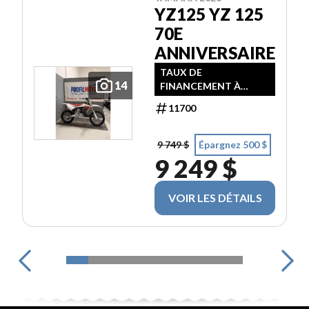
YZ125 YZ 125
70E
ANNIVERSAIRE
TAUX DE
14
FINANCEMENT À
PARTIR DE 3,99% / 24
11700
MOIS
9 749 $
Épargnez 500 $
9 249 $
VOIR LES DÉTAILS