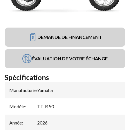
DEMANDE DE FINANCEMENT
ÉVALUATION DE VOTRE ÉCHANGE
Spécifications
Manufacturier
Yamaha
:
Modèle
:
TT-R 50
Année
:
2026