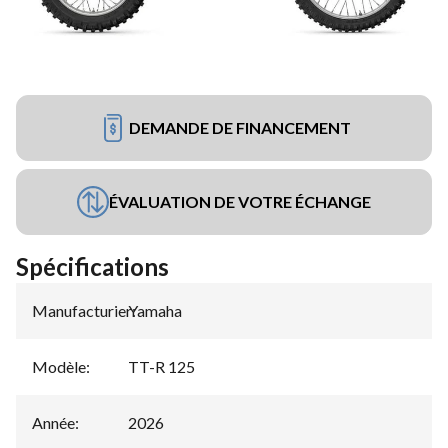
DEMANDE DE FINANCEMENT
ÉVALUATION DE VOTRE ÉCHANGE
Spécifications
Manufacturier
Yamaha
:
Modèle
:
TT-R 125
Année
:
2026