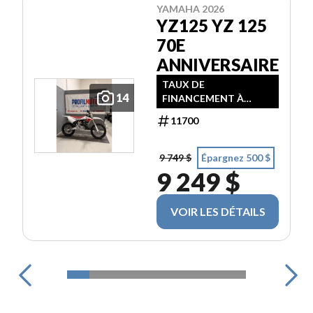
YAMAHA 2026
YZ125 YZ 125
70E
ANNIVERSAIRE
TAUX DE
14
FINANCEMENT À
PARTIR DE 3,99% / 24
11700
MOIS
9 749 $
Épargnez 500 $
9 249 $
VOIR LES DÉTAILS