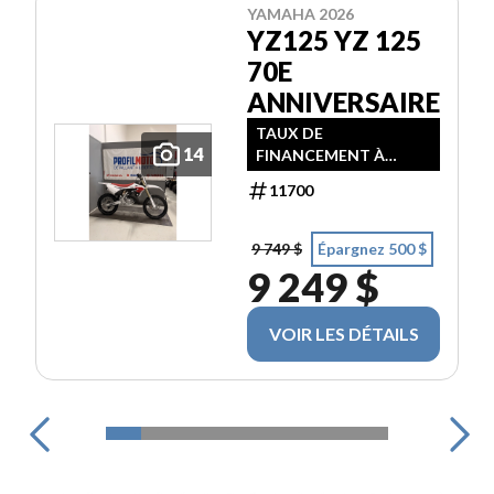
YAMAHA 2026
YZ125 YZ 125
70E
ANNIVERSAIRE
TAUX DE
14
FINANCEMENT À
PARTIR DE 3,99% / 24
11700
MOIS
9 749 $
Épargnez 500 $
9 249 $
VOIR LES DÉTAILS