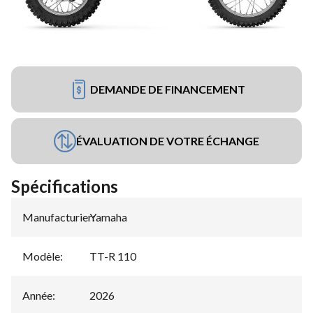
DEMANDE DE FINANCEMENT
ÉVALUATION DE VOTRE ÉCHANGE
Spécifications
Manufacturier
Yamaha
:
Modèle
:
TT-R 110
Année
:
2026