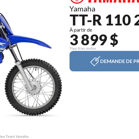
Yamaha
TT-R 110 
À partir de
3 899 $
Tous frais inclus
DEMANDE DE PR
 Bleu Team Yamaha