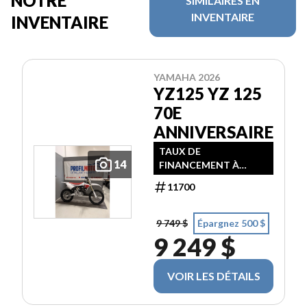
NOTRE
SIMILAIRES EN
INVENTAIRE
INVENTAIRE
YAMAHA 2026
YZ125 YZ 125
70E
ANNIVERSAIRE
TAUX DE
14
FINANCEMENT À
PARTIR DE 3,99% / 24
11700
MOIS
9 749 $
Épargnez 500 $
9 249 $
VOIR LES DÉTAILS