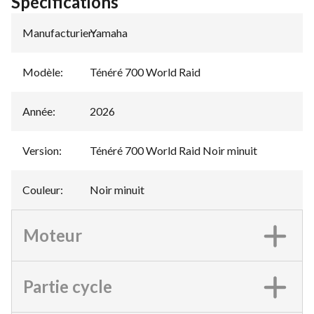
Spécifications
Manufacturier
Yamaha
:
Modèle
:
Ténéré 700 World Raid
Année
:
2026
Version
:
Ténéré 700 World Raid Noir minuit
Couleur
:
Noir minuit
Moteur
Partie cycle