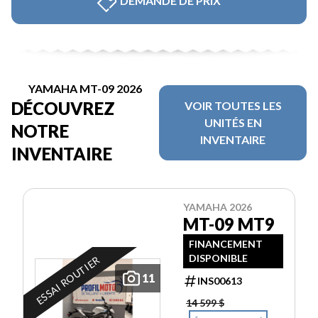
DEMANDE DE PRIX
YAMAHA MT-09 2026
DÉCOUVREZ
VOIR TOUTES LES
UNITÉS EN
NOTRE
INVENTAIRE
INVENTAIRE
YAMAHA 2026
MT-09 MT9
FINANCEMENT
DISPONIBLE
ESSAI ROUTIER
11
INS00613
14 599 $