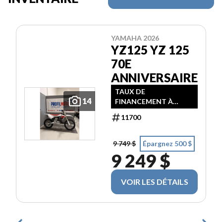
YAMAHA 2026
YZ125 YZ 125
70E
ANNIVERSAIRE
TAUX DE
14
FINANCEMENT À
PARTIR DE 3,99% / 24
11700
MOIS
9 749 $
Épargnez 500 $
9 249 $
VOIR LES DÉTAILS