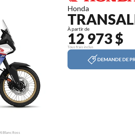
Honda
TRANSAL
À partir de
12 973 $
Tous frais inclus
DEMANDE DE PR
0S Blanc Ross