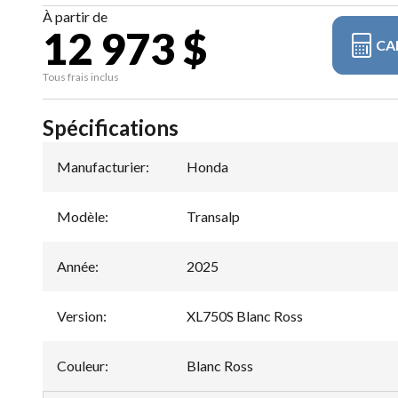
À partir de
12 973 $
CA
Tous frais inclus
Spécifications
Manufacturier
:
Honda
Modèle
:
Transalp
Année
:
2025
Version
:
XL750S Blanc Ross
Couleur
:
Blanc Ross