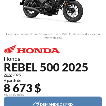
La version du modèle sur l'image est le Rebel 500 ABS Noir poudre à canon
mat métallisé
Honda
REBEL 500 2025
2026
2025
À partir de
8 673 $
Tous frais inclus
DEMANDE DE PRIX