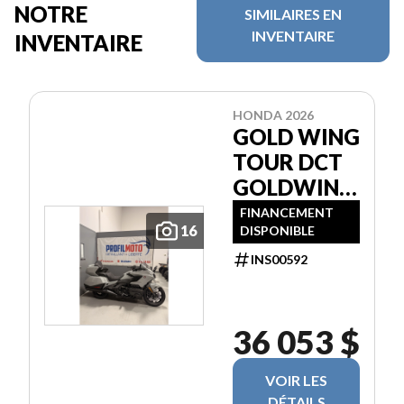
NOTRE
SIMILAIRES EN
INVENTAIRE
INVENTAIRE
HONDA 2026
GOLD WING
TOUR DCT
GOLDWING
GL1800
FINANCEMENT
16
DISPONIBLE
INS00592
36 053 $
VOIR LES
DÉTAILS