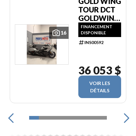
GOLD WING
TOUR DCT
GOLDWING
GL1800
FINANCEMENT
16
DISPONIBLE
INS00592
36 053 $
VOIR LES
DÉTAILS