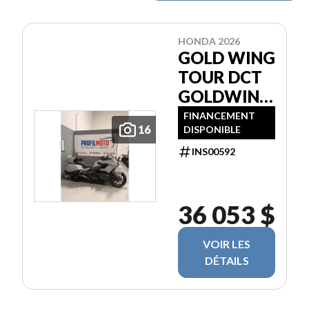
HONDA 2026
GOLD WING
TOUR DCT
GOLDWING
GL1800
FINANCEMENT
16
DISPONIBLE
INS00592
36 053 $
VOIR LES
DÉTAILS