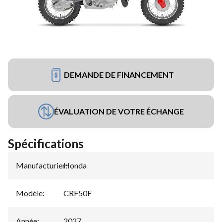
DEMANDE DE FINANCEMENT
ÉVALUATION DE VOTRE ÉCHANGE
Spécifications
Manufacturier
Honda
:
Modèle
:
CRF50F
Année
:
2027