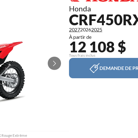
Honda
CRF450RX
2027
2026
2025
À partir de
12 108 $
Tous frais inclus
DEMANDE DE PR
RX Rouge Extrême
La version du m