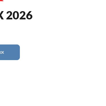
 2026
IX
odèle sur l'image est le CRF450RX Rouge Extrême