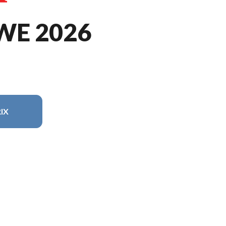
WE 2026
IX
dèle sur l'image est le CRF250RWE Rouge Extrême