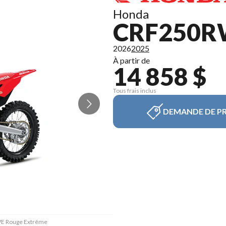
Honda
CRF250R
2026
2025
À partir de
14 858 $
Tous frais inclus
DEMANDE DE PR
RWE Rouge Extrême
La version du mo