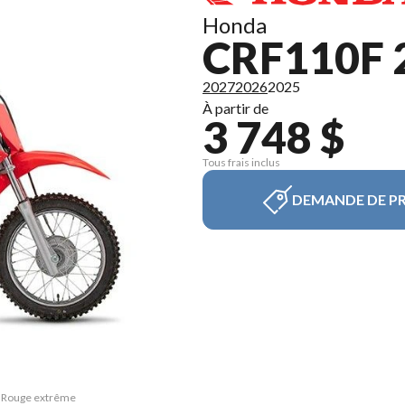
Honda
CRF110F 
2027
2026
2025
À partir de
3 748 $
Tous frais inclus
DEMANDE DE PR
F Rouge extrême