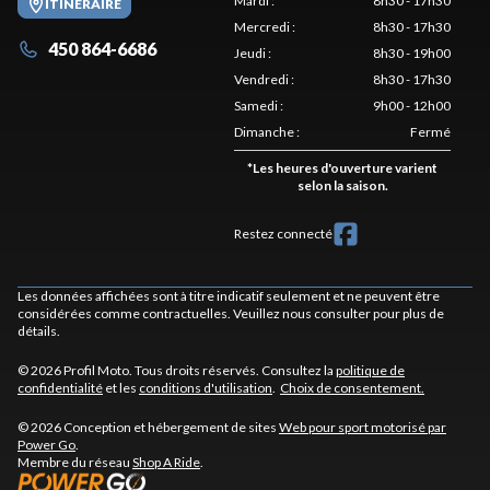
Mardi
:
8h30 - 17h30
ITINÉRAIRE
Mercredi
:
8h30 - 17h30
450 864-6686
Jeudi
:
8h30 - 19h00
Vendredi
:
8h30 - 17h30
Samedi
:
9h00 - 12h00
Dimanche
:
Fermé
*
Les heures d'ouverture varient
selon la saison.
Restez connecté
Les données affichées sont à titre indicatif seulement et ne peuvent être
considérées comme contractuelles. Veuillez nous consulter pour plus de
détails.
© 2026 Profil Moto. Tous droits réservés. Consultez la
politique de
confidentialité
et les
conditions d'utilisation
.
Choix de consentement.
© 2026 Conception et hébergement de sites
Web pour sport motorisé par
Power Go
.
Membre du réseau
Shop A Ride
.