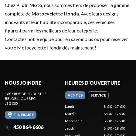
Chez
Profil Moto
, nous sommes fiers de proposer la gamme
complète de
Motocyclette Honda
. Avec leurs designs
innovants et leur fiabilité incomparable, ces véhicules
figurent parmi les meilleurs de leur catégorie.
Contactez notre équipe
pour en savoir plus ou pour réserver
votre Motocyclette Honda dès maintenant !
NOUS JOINDRE
HEURES D'OUVERTURE
1607 RUE DE L'INDUSTRIE
VENTES
SERVICE
BELOEIL
, QUÉBEC
J3G 0S5
Lundi
:
8h30 - 17h30
Mardi
:
8h30 - 17h30
ITINÉRAIRE
Mercredi
:
8h30 - 17h30
450 864-6686
Jeudi
:
8h30 - 19h00
Vendredi
:
8h30 - 17h30